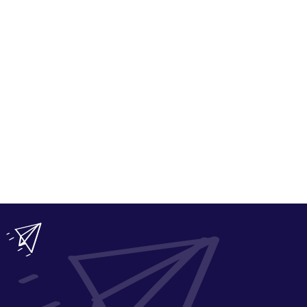
Statut INAMI : prime
complémentaire utile,
pension, choix
fiscalement
stratégique, avantage
avantageuse,
conséquent.
sécurisante.
Voir la vidéo
Voir la vidéo