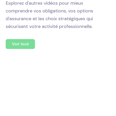
Explorez d'autres vidéos pour mieux
comprendre vos obligations, vos options
d'assurance et les choix stratégiques qui
sécurisent votre activité professionnelle.
Voir tout
5min
4min
07. L’assurance du
06. Caisse
revenu garanti
d’assurance
sociale
Revenu garanti :